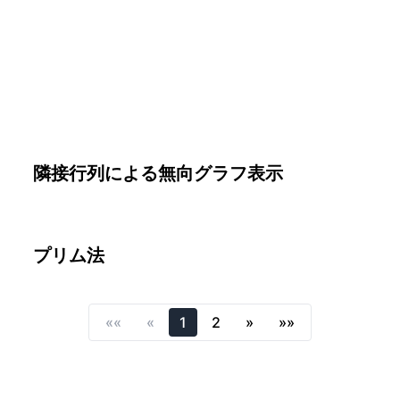
隣接行列による無向グラフ表示
プリム法
««
«
1
2
»
»»