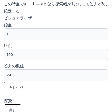
\gets
a
1
b
+
1
=
1
この時点で
となり探索幅が
となって答えが
に
a
b
b
m+1
+
確定する．
1
ビジュアライザ
=
始点
b
終点
答えの数値
自動生成
探索
実行