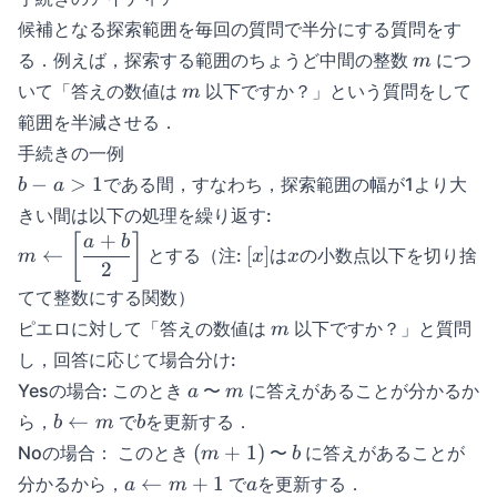
候補となる探索範囲を毎回の質問で半分にする質問をす
m
る．例えば，探索する範囲のちょうど中間の整数
につ
m
m
いて「答えの数値は
以下ですか？」という質問をして
m
範囲を半減させる．
手続きの一例
b
−
>
1
である間，すなわち，探索範囲の幅が1より大
b
a
-
きい間は以下の処理を繰り返す:
a
+
\displaystyle
\lbrack
x
[
]
a
b
←
[
]
とする（注:
は
の小数点以下を切り捨
>
m
x
x
m \gets
x
2
1
\left\lbrack
\rbrack
てて整数にする関数）
\frac{a+b}
m
ピエロに対して「答えの数値は
以下ですか？」と質問
m
{2}
し，回答に応じて場合分け:
\right\rbrack
a
m
Yesの場合: このとき
〜
に答えがあることが分かるか
a
m
b
b
←
ら，
で
を更新する．
b
m
b
\gets
(m+1)
b
(
+
1
)
Noの場合： このとき
〜
に答えがあることが
m
b
m
a
a
←
+
1
分かるから，
で
を更新する．
a
m
a