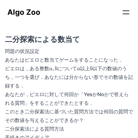
Algo Zoo
二分探索による数当て
問題の状況設定
あなたはピエロと数当てゲームをすることになった．
a,
a
b
,
ピエロは，ある整数
について
以上
以下の数値のう
a
b
a
b
b
ち，一つを選び，あなたには分からない形でその数値を記
録する．
あなたが，ピエロに対して何回か「YesかNoかで答えら
れる質問」をすることができたとする．
このとき二分探索法に基づいた質問方法では何回の質問で
その数値を与えることができるか？
二分探索法による質問方法
手続きのアイディア