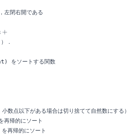
，左閉右開である
+
a
 ）．
ght) をソートする関数

算出（注: 小数点以下がある場合は切り捨てて自然数にする）

d) を再帰的にソート

ht) を再帰的にソート
