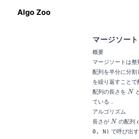
Algo Zoo
マージソート
概要
マージソートは整
配列を半分に分割
を繰り返すことで
N
配列の長さを
N
ている．
アルゴリズム
N
長さが
の配列
N
0, N)
で呼び出す