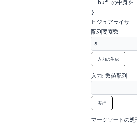
  buf の中身を 
ビジュアライザ
配列要素数
入力の生成
入力: 数値配列
実行
マージソートの処