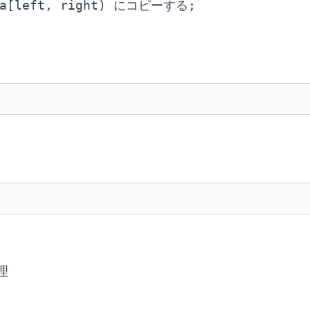
a[left, right) にコピーする;

理