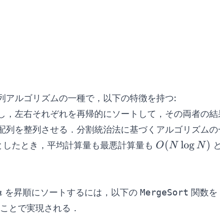
列アルゴリズムの一種で，以下の特徴を持つ:
し，左右それぞれを再帰的にソートして，その両者の結
配列を整列させる．分割統治法に基づくアルゴリズムの
O(N
(
l
o
g
)
としたとき，平均計算量も最悪計算量も
と
O
N
N
\log{N})
a
を昇順にソートするには，以下の
MergeSort
関数
a
ことで実現される．