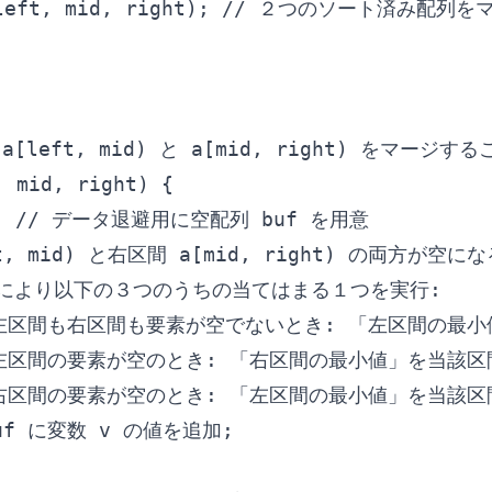
, left, mid, right); // ２つのソート済み配列を
[left, mid) と a[mid, right) をマージす
 mid, right) {

列; // データ退避用に空配列 buf を用意

ft, mid) と右区間 a[mid, right) の両方が空
けにより以下の３つのうちの当てはまる１つを実行:

a) 左区間も右区間も要素が空でないとき: 「左区間の
b) 左区間の要素が空のとき: 「右区間の最小値」を当該区
c) 右区間の要素が空のとき: 「左区間の最小値」を当該区
uf に変数 v の値を追加;
