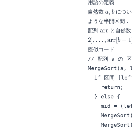
用語の定義
\gdef\arr{\ma
a,
,
自然数
につい
a
b
b
ような半開区間．
\arr
arr
配列
と自然
2
]
,
…
,
arr
[
−
1
b
擬似コード
// 配列 a の 区
MergeSort(a, l
  if 区間 [lef
    return;

  } else {

    mid = 
    MergeSor
    MergeSor