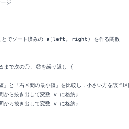
マージ

ることでソート済みの a[left, right) を作る関数

になるまで次の①, ②を繰り返し {

最小値」と「右区間の最小値」を比較し，小さい方を該当区間
間から抜き出して変数 v に格納;

間から抜き出して変数 v に格納;
