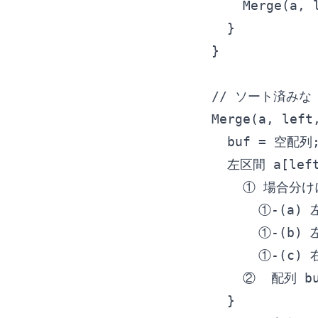
    Merge(a
  }

}

// ソート済みな a
Merge(a, left,
  buf = 空配
  左区間 a[le
    ① 場合分
      ①-(
      ①-(
      ①-(
    ②  配列 b
  }
