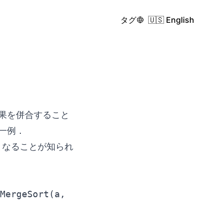
タグ
🇺🇸 English
果を併合すること
一例．
なることが知られ
を
MergeSort(a,