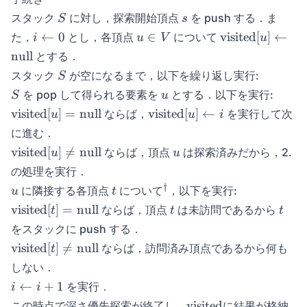
S
s
スタック
に対し，探索開始頂点
を push する．ま
S
s
i
u
\visited{u}
←
0
∈
visited
[
]
←
た，
とし，各頂点
について
i
u
V
u
\leftarrow
\in
\leftarrow
null
とする．
0
V
\null
S
スタック
が空になるまで，以下を繰り返し実行:
S
S
u
を pop して得られる要素を
とする．以下を実行:
S
u
\visited{u}
\visited{u}
visited
[
]
=
null
visited
[
]
←
ならば，
を実行して次
u
u
i
= \null
\leftarrow i
に進む．
\visited{u}
u
visited
[
]

=
null
ならば，頂点
は探索済みだから，2.
u
u
\neq \null
の処理を実行．
u
t
^{\dagger}
†
に隣接する各頂点
について
，以下を実行:
u
t
\visited{t}
t
t
visited
[
]
=
null
ならば，頂点
は未訪問であるから
t
t
t
= \null
をスタックに push する．
\visited{t}
visited
[
]

=
null
ならば，訪問済み頂点であるから何も
t
\neq \null
しない．
i
←
+
1
を実行．
i
i
\leftarrow
\svisited
visited
この時点で深さ優先探索が終了し，
に結果が格納