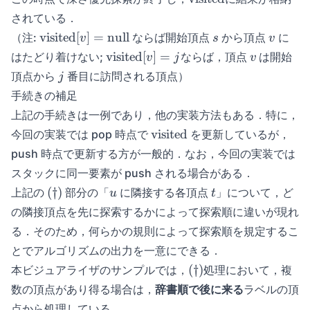
i + 1
されている．
\visited{v}
s
v
visited
[
]
=
null
（注:
ならば開始頂点
から頂点
に
v
s
v
= \null
\visited{v}
v
visited
[
]
=
はたどり着けない;
ならば，頂点
は開始
v
j
v
= j
j
頂点から
番目に訪問される頂点）
j
手続きの補足
上記の手続きは一例であり，他の実装方法もある．特に，
\svisited
visited
今回の実装では pop 時点で
を更新しているが，
push 時点で更新する方が一般的．なお，今回の実装では
スタックに同一要素が push される場合がある．
(\dagger)
u
t
(
†
)
上記の
部分の「
に隣接する各頂点
」について，ど
u
t
の隣接頂点を先に探索するかによって探索順に違いが現れ
る．そのため，何らかの規則によって探索順を規定するこ
とでアルゴリズムの出力を一意にできる．
(\dagger)
(
†
)
本ビジュアライザのサンプルでは，
処理において，複
数の頂点があり得る場合は，
辞書順で後に来る
ラベルの頂
点から処理している．