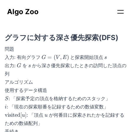
Algo Zoo
グラフに対する深さ優先探索(DFS)
問題
G
s
=
(
,
)
入力: 有向グラフ
と探索開始頂点
G
V
E
s
=
G
s
出力:
を
から深さ優先探索したときの訪問した頂点の
G
s
(V,
列
E)
アルゴリズム
使用するデータ構造
\gdef\svisited{\mathrm{visited}}
\gdef\visited#1{\svisited[{#1}]}
\gdef\null{\mathrm{null}}
S
: 「探索予定の頂点を格納するためのスタック」
S
i
: 「現在の探索順番を記録するための数値変数」
i
\visited{u}
u
visited
[
]
: 「頂点
が何番目に探索されたかを記録する
u
u
ための数値配列」
手続き